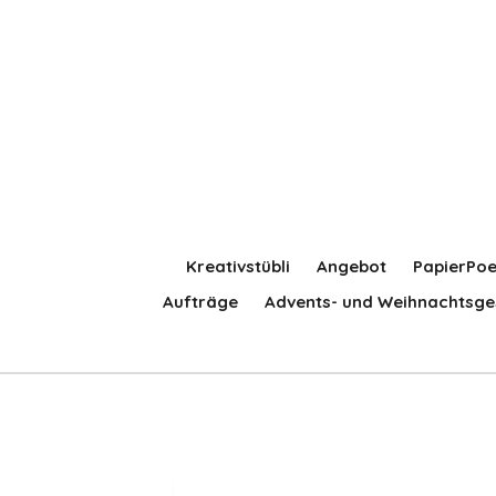
Zum
Hauptinhalt
springen
Kreativstübli
Angebot
PapierPoe
Aufträge
Advents- und Weihnachtsge