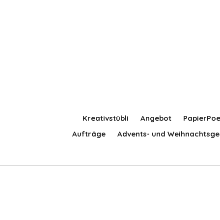
Zum
Hauptinhalt
springen
Kreativstübli
Angebot
PapierPoe
Aufträge
Advents- und Weihnachtsge