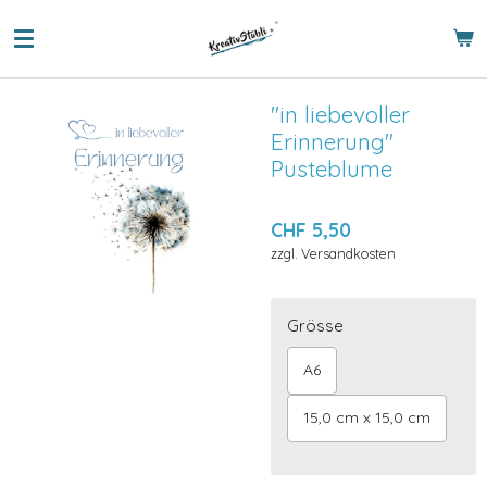
Zum
Hauptinhalt
springen
"in liebevoller
Erinnerung"
Pusteblume
CHF 5,50
zzgl. Versandkosten
Grösse
A6
15,0 cm x 15,0 cm