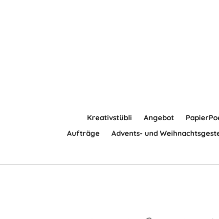
Zum
Hauptinhalt
springen
Kreativstübli
Angebot
PapierPo
Aufträge
Advents- und Weihnachtsgest