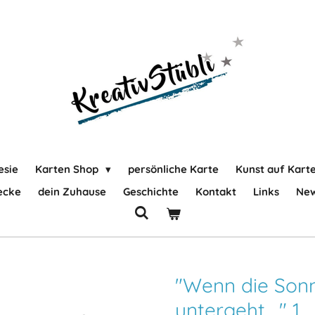
esie
Karten Shop
persönliche Karte
Kunst auf Kart
ecke
dein Zuhause
Geschichte
Kontakt
Links
New
"Wenn die Son
untergeht,..." 1