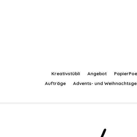
Zum
Hauptinhalt
springen
Kreativstübli
Angebot
PapierPoe
Aufträge
Advents- und Weihnachtsge