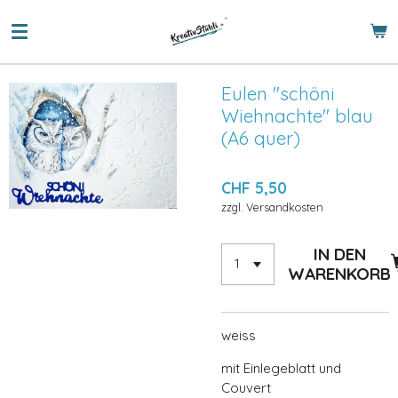
Zum
Hauptinhalt
springen
Eulen "schöni
Wiehnachte" blau
(A6 quer)
CHF 5,50
zzgl. Versandkosten
IN DEN
WARENKORB
weiss
mit Einlegeblatt und
Couvert