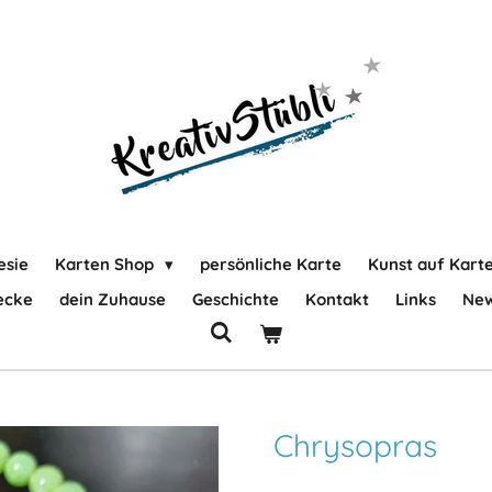
esie
Karten Shop
persönliche Karte
Kunst auf Kart
ecke
dein Zuhause
Geschichte
Kontakt
Links
New
Chrysopras