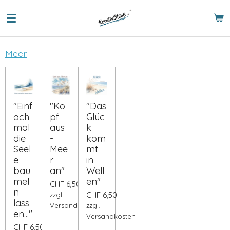
Zum
Hauptinhalt
springen
Meer
"Einf
"Ko
"Das
ach
pf
Glüc
mal
aus
k
die
-
kom
Seel
Mee
mt
e
r
in
bau
an"
Well
mel
en"
CHF 6,50
n
CHF 6,50
zzgl.
lass
Versandkosten
zzgl.
en..."
Versandkosten
CHF 6,50